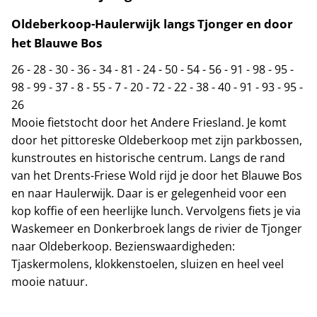
Oldeberkoop-Haulerwijk langs Tjonger en door
het Blauwe Bos
26
-
28
-
30
-
36
-
34
-
81
-
24
-
50
-
54
-
56
-
91
-
98
-
95
-
98
-
99
-
37
-
8
-
55
-
7
-
20
-
72
-
22
-
38
-
40
-
91
-
93
-
95
-
26
Mooie fietstocht door het Andere Friesland. Je komt
door het pittoreske Oldeberkoop met zijn parkbossen,
kunstroutes en historische centrum. Langs de rand
van het Drents-Friese Wold rijd je door het Blauwe Bos
en naar Haulerwijk. Daar is er gelegenheid voor een
kop koffie of een heerlijke lunch. Vervolgens fiets je via
Waskemeer en Donkerbroek langs de rivier de Tjonger
naar Oldeberkoop. Bezienswaardigheden:
Tjaskermolens, klokkenstoelen, sluizen en heel veel
mooie natuur.