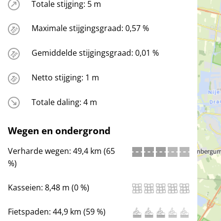
Totale stijging:
5 m
Maximale stijgingsgraad:
0,57 %
Gemiddelde stijgingsgraad:
0,01 %
Netto stijging:
1 m
Totale daling:
4 m
Wegen en ondergrond
Verharde wegen:
49,4 km (65
%)
Kasseien:
8,48 m (0 %)
Fietspaden:
44,9 km (59 %)