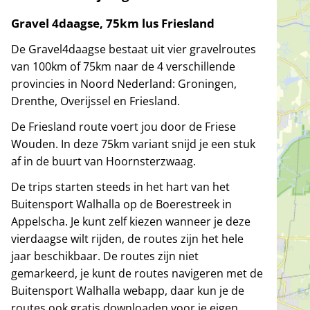
Gravel 4daagse, 75km lus Friesland
De Gravel4daagse bestaat uit vier gravelroutes
van 100km of 75km naar de 4 verschillende
provincies in Noord Nederland: Groningen,
Drenthe, Overijssel en Friesland.
De Friesland route voert jou door de Friese
Wouden. In deze 75km variant snijd je een stuk
af in de buurt van Hoornsterzwaag.
De trips starten steeds in het hart van het
Buitensport Walhalla op de Boerestreek in
Appelscha. Je kunt zelf kiezen wanneer je deze
vierdaagse wilt rijden, de routes zijn het hele
jaar beschikbaar. De routes zijn niet
gemarkeerd, je kunt de routes navigeren met de
Buitensport Walhalla webapp, daar kun je de
routes ook gratis downloaden voor je eigen