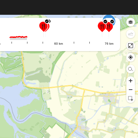
m
60 km
76 km