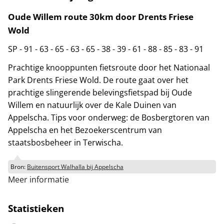
Oude Willem route 30km door Drents Friese
Wold
SP
-
91
-
63
-
65
-
63
-
65
-
38
-
39
-
61
-
88
-
85
-
83
-
91
Prachtige knooppunten fietsroute door het Nationaal
Park Drents Friese Wold. De route gaat over het
prachtige slingerende belevingsfietspad bij Oude
Willem en natuurlijk over de Kale Duinen van
Appelscha. Tips voor onderweg: de Bosbergtoren van
Appelscha en het Bezoekerscentrum van
staatsbosbeheer in Terwischa.
Bron:
Buitensport Walhalla bij Appelscha
Meer informatie
Statistieken