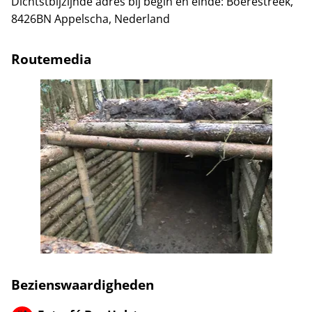
Dichtstbijzijnde adres bij begin en einde:
Boerestreek,
8426BN Appelscha, Nederland
Routemedia
Bezienswaardigheden