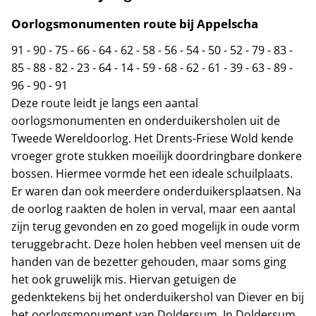
Oorlogsmonumenten route bij Appelscha
91
-
90
-
75
-
66
-
64
-
62
-
58
-
56
-
54
-
50
-
52
-
79
-
83
-
85
-
88
-
82
-
23
-
64
-
14
-
59
-
68
-
62
-
61
-
39
-
63
-
89
-
96
-
90
-
91
Deze route leidt je langs een aantal
oorlogsmonumenten en onderduikersholen uit de
Tweede Wereldoorlog. Het Drents-Friese Wold kende
vroeger grote stukken moeilijk doordringbare donkere
bossen. Hiermee vormde het een ideale schuilplaats.
Er waren dan ook meerdere onderduikersplaatsen. Na
de oorlog raakten de holen in verval, maar een aantal
zijn terug gevonden en zo goed mogelijk in oude vorm
teruggebracht. Deze holen hebben veel mensen uit de
handen van de bezetter gehouden, maar soms ging
het ook gruwelijk mis. Hiervan getuigen de
gedenktekens bij het onderduikershol van Diever en bij
het oorlogsmonument van Doldersum. In Doldersum